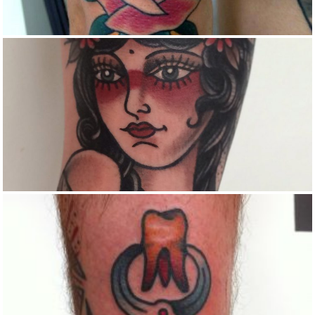
TRADITIONAL GIRL FACE TATTOO
Color
Traditional
OLDSCHOOL TOOTH TAKER
Color
Traditional