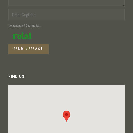
Not readable? Change text.
SEND MESSAGE
FIND US