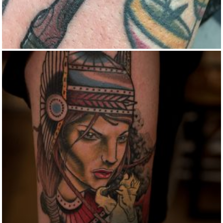
VALKYRIE TATTOO
Color
Neo-traditional
Realistic
Traditional