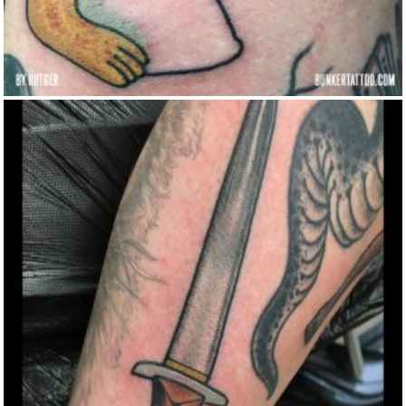
WILHELM DAGGER BY ROGER
Color
Small
Traditional