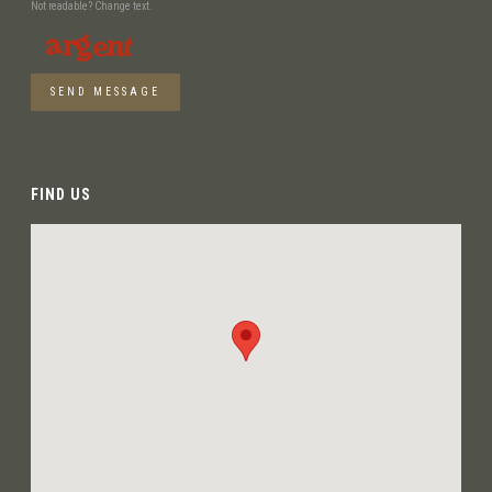
Not readable? Change text.
SEND MESSAGE
FIND US