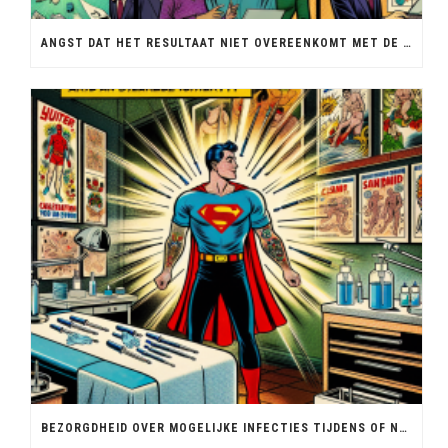
ANGST DAT HET RESULTAAT NIET OVEREENKOMT MET DE VERWACHTINGEN OF HET ORIGINELE ONTWERP.
BEZORGDHEID OVER MOGELIJKE INFECTIES TIJDENS OF NA HET ZETTEN VAN DE TATOEAGE.