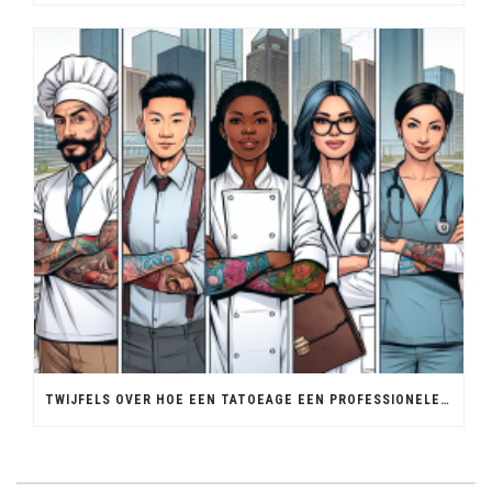
TWIJFELS OVER HOE EEN TATOEAGE EEN PROFESSIONELE UITSTRALING KAN BEÏNVLOEDEN.