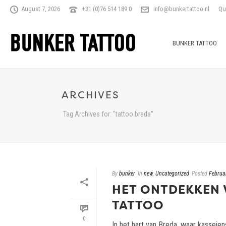
August 7, 2026
+31 (0)76 514 189 0
info@bunkertattoo.nl
Qu
BUNKER TATTOO
ARCHIVES
Tag Archives for: "tattoo breda"
By
bunker
In
new
,
Uncategorized
Posted
Februa
HET ONTDEKKEN 
TATTOO
0
In het hart van Breda, waar kasseien