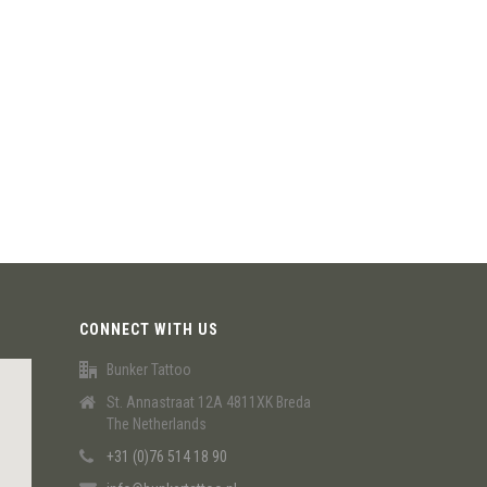
CONNECT WITH US
Bunker Tattoo
St. Annastraat 12A 4811XK Breda
The Netherlands
+31 (0)76 514 18 90