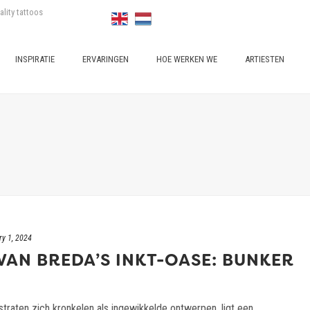
ality tattoos
INSPIRATIE
ERVARINGEN
HOE WERKEN WE
ARTIESTEN
ry 1, 2024
VAN BREDA’S INKT-OASE: BUNKER
straten zich kronkelen als ingewikkelde ontwerpen, ligt een