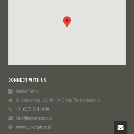
CONNECT WITH US
Bunker Tattoo
St. Annastraat 12A 4811XK Breda The Netherlands
+31 (0)76 514 18 90
info@bunkertattoo.nl
www.bunkertattoo.nl