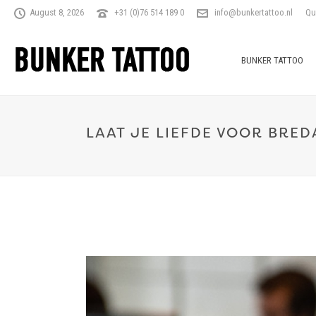
August 8, 2026
+31 (0)76 514 189 0
info@bunkertattoo.nl
Qu
BUNKER TATTOO
LAAT JE LIEFDE VOOR BRED