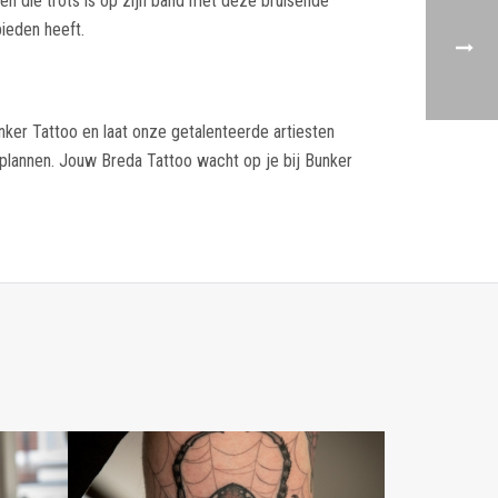
en die trots is op zijn band met deze bruisende
bieden heeft.
nker Tattoo en laat onze getalenteerde artiesten
lannen. Jouw Breda Tattoo wacht op je bij Bunker