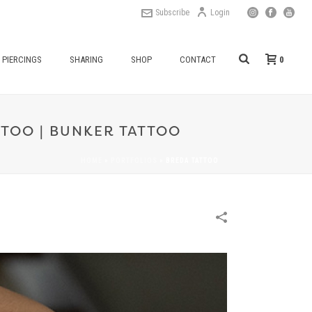
Subscribe
Login
0
PIERCINGS
SHARING
SHOP
CONTACT
TTOO | BUNKER TATTOO
HOME
»
PORTFOLIOS
»
BREDA TATTOO