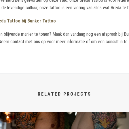
 verliefd bent geworden op deze stad, onze Breda Tattoo is voor iedere
de levendige cultuur, onze tattoo is een viering van alles wat Breda te 
eda Tattoo bij Bunker Tattoo
en blijvende manier te tonen? Maak dan vandaag nog een afspraak bij Bu
em contact met ons op voor meer informatie of om een consult in te p
RELATED PROJECTS