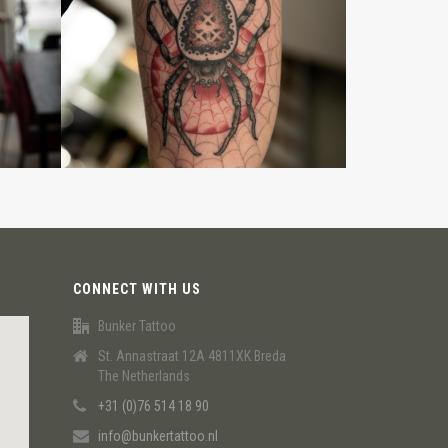
CONNECT WITH US
Bunker Tattoo
St. Annastraat 12A 4811XK Breda
The Netherlands
+31 (0)76 514 18 90
info@bunkertattoo.nl